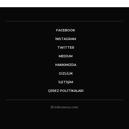
FACEBOOK
INSTAGRAM
TWITTER
MEDIUM
HAKKIMIZDA
GİZLİLİK
İLETIŞIM
ÇEREZ POLITIKALARI
©Arkeonews.com