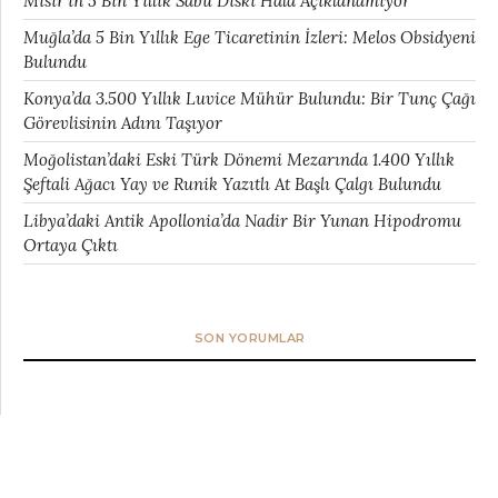
Mısır’ın 5 Bin Yıllık Sabu Diski Hâlâ Açıklanamıyor
Muğla’da 5 Bin Yıllık Ege Ticaretinin İzleri: Melos Obsidyeni
Bulundu
Konya’da 3.500 Yıllık Luvice Mühür Bulundu: Bir Tunç Çağı
Görevlisinin Adını Taşıyor
Moğolistan’daki Eski Türk Dönemi Mezarında 1.400 Yıllık
Şeftali Ağacı Yay ve Runik Yazıtlı At Başlı Çalgı Bulundu
Libya’daki Antik Apollonia’da Nadir Bir Yunan Hipodromu
Ortaya Çıktı
SON YORUMLAR