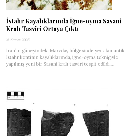
İstahr Kayalıklarında İğne-oyma Sasani
Kralı Tasviri Ortaya Çıktı
16 Kasım 2025
İran’ın güneyindeki Marvdaş bölgesinde yer alan antik
İstahr kentinin kayalıklarında, iğne-oyma tekniğiyle
yapılmış yeni bir Sasani kralı tasviri tespit edildi....