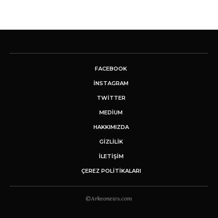
FACEBOOK
INSTAGRAM
TWITTER
MEDIUM
HAKKIMIZDA
GİZLİLİK
İLETIŞIM
ÇEREZ POLITIKALARI
©Arkeonews.com