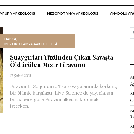
VRUPA ARKEOLOJISI
MEZOPOTAMYA ARKEOLOJISI
ANADOLU ARK
HABER
,
MEZOPOTAMYA ARKEOLOJISI
Suaygırları Yüzünden Çıkan Savaşta
Öldürülen Mısır Firavunu
17 Şubat 2021
M
A
Firavun II. Seqenenre Taa savaş alanında korkunç
bir ölümle karşılaştı. Live Science’de yayınlanan
M
bir habere göre Firavun ülkesini korumak
O
isterken...
K
T
M
1.