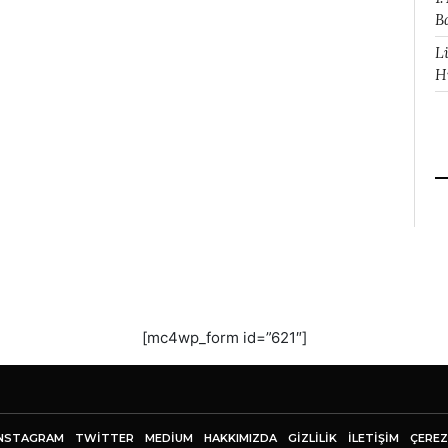
B
L
H
[mc4wp_form id=”621″]
NSTAGRAM
TWITTER
MEDIUM
HAKKIMIZDA
GİZLİLİK
İLETIŞIM
ÇEREZ