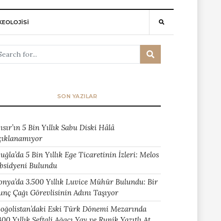
EOLOJİSİ
SON YAZILAR
ısır’ın 5 Bin Yıllık Sabu Diski Hâlâ
çıklanamıyor
uğla’da 5 Bin Yıllık Ege Ticaretinin İzleri: Melos
bsidyeni Bulundu
onya’da 3.500 Yıllık Luvice Mühür Bulundu: Bir
unç Çağı Görevlisinin Adını Taşıyor
oğolistan’daki Eski Türk Dönemi Mezarında
400 Yıllık Şeftali Ağacı Yay ve Runik Yazıtlı At