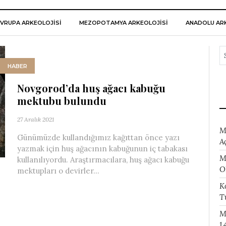
VRUPA ARKEOLOJISI
MEZOPOTAMYA ARKEOLOJISI
ANADOLU ARK
HABER
Novgorod’da huş ağacı kabuğu
mektubu bulundu
27 Aralık 2021
M
Günümüzde kullandığımız kağıttan önce yazı
A
yazmak için huş ağacının kabuğunun iç tabakası
M
kullanılıyordu. Araştırmacılara, huş ağacı kabuğu
O
mektupları o devirler...
K
T
M
1.