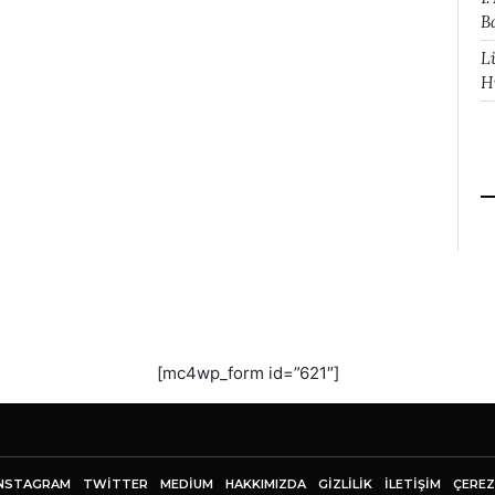
B
L
H
[mc4wp_form id=”621″]
NSTAGRAM
TWITTER
MEDIUM
HAKKIMIZDA
GİZLİLİK
İLETIŞIM
ÇEREZ