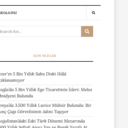
EOLOJİSİ
SON YAZILAR
ısır’ın 5 Bin Yıllık Sabu Diski Hâlâ
çıklanamıyor
uğla’da 5 Bin Yıllık Ege Ticaretinin İzleri: Melos
bsidyeni Bulundu
onya’da 3.500 Yıllık Luvice Mühür Bulundu: Bir
unç Çağı Görevlisinin Adını Taşıyor
oğolistan’daki Eski Türk Dönemi Mezarında
400 Yıllık Şeftali Ağacı Yay ve Runik Yazıtlı At