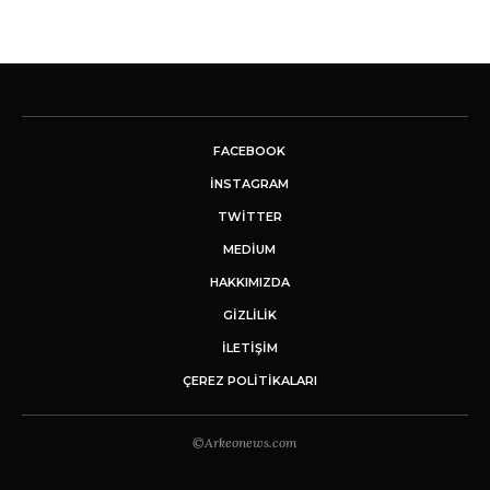
FACEBOOK
INSTAGRAM
TWITTER
MEDIUM
HAKKIMIZDA
GİZLİLİK
İLETIŞIM
ÇEREZ POLITIKALARI
©Arkeonews.com