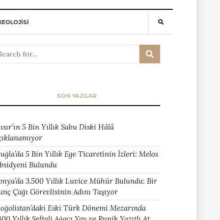
EOLOJİSİ
SON YAZILAR
ısır’ın 5 Bin Yıllık Sabu Diski Hâlâ
çıklanamıyor
uğla’da 5 Bin Yıllık Ege Ticaretinin İzleri: Melos
bsidyeni Bulundu
onya’da 3.500 Yıllık Luvice Mühür Bulundu: Bir
unç Çağı Görevlisinin Adını Taşıyor
oğolistan’daki Eski Türk Dönemi Mezarında
400 Yıllık Şeftali Ağacı Yay ve Runik Yazıtlı At