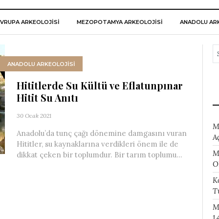
VRUPA ARKEOLOJISI
MEZOPOTAMYA ARKEOLOJISI
ANADOLU ARK
ANADOLU ARKEOLOJİSİ
Hititlerde Su Kültü ve Eflatunpınar
Hitit Su Anıtı
30 Ocak 2021
M
Anadolu’da tunç çağı dönemine damgasını vuran
A
Hititler, su kaynaklarına verdikleri önem ile de
M
dikkat çeken bir toplumdur. Bir tarım toplumu...
O
K
T
M
1.