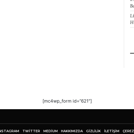
B
L
H
[mc4wp_form id=”621″]
NSTAGRAM
TWITTER
MEDIUM
HAKKIMIZDA
GİZLİLİK
İLETIŞIM
ÇEREZ