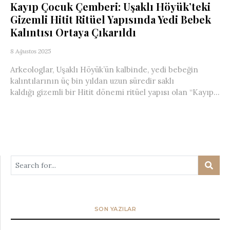
Kayıp Çocuk Çemberi: Uşaklı Höyük’teki
Gizemli Hitit Ritüel Yapısında Yedi Bebek
Kalıntısı Ortaya Çıkarıldı
8 Ağustos 2025
Arkeologlar, Uşaklı Höyük’ün kalbinde, yedi bebeğin
kalıntılarının üç bin yıldan uzun süredir saklı
kaldığı gizemli bir Hitit dönemi ritüel yapısı olan “Kayıp...
SON YAZILAR