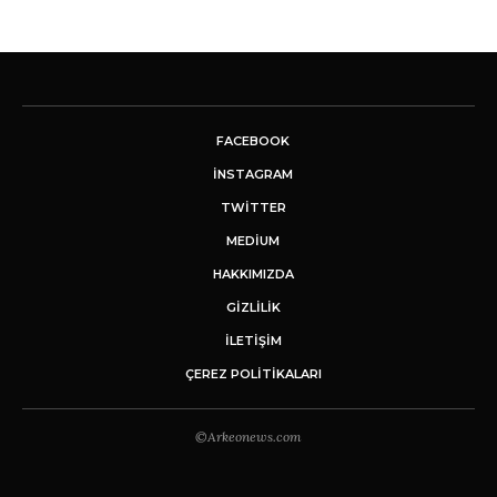
FACEBOOK
INSTAGRAM
TWITTER
MEDIUM
HAKKIMIZDA
GİZLİLİK
İLETIŞIM
ÇEREZ POLITIKALARI
©Arkeonews.com