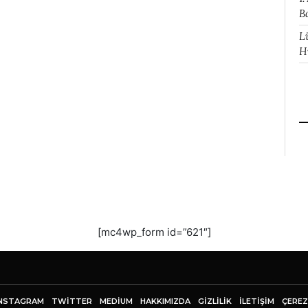
B
L
H
[mc4wp_form id=”621″]
NSTAGRAM
TWITTER
MEDIUM
HAKKIMIZDA
GİZLİLİK
İLETIŞIM
ÇEREZ