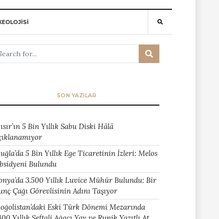
EOLOJİSİ
SON YAZILAR
ısır’ın 5 Bin Yıllık Sabu Diski Hâlâ
çıklanamıyor
uğla’da 5 Bin Yıllık Ege Ticaretinin İzleri: Melos
bsidyeni Bulundu
onya’da 3.500 Yıllık Luvice Mühür Bulundu: Bir
unç Çağı Görevlisinin Adını Taşıyor
oğolistan’daki Eski Türk Dönemi Mezarında
400 Yıllık Şeftali Ağacı Yay ve Runik Yazıtlı At