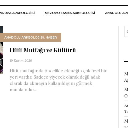
VRUPA ARKEOLOJISI
MEZOPOTAMYA ARKEOLOJISI
ANADOLU ARK
ANADOLU ARKEOLOJİSİ
,
HABER
Hitit Mutfağı ve Kültürü
19 Kasım 2020
Hitit mutfağında öncelikle ekmeğin çok özel bir
M
yeri vardır. Sadece yiyecek olarak değil adak
A
olarak da ekmeğin kullanıldığını görmek
M
mümkündür....
O
K
T
M
1.