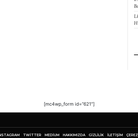
B
L
H
[mc4wp_form id=”621″]
NSTAGRAM
TWITTER
MEDIUM
HAKKIMIZDA
GİZLİLİK
İLETIŞIM
ÇEREZ