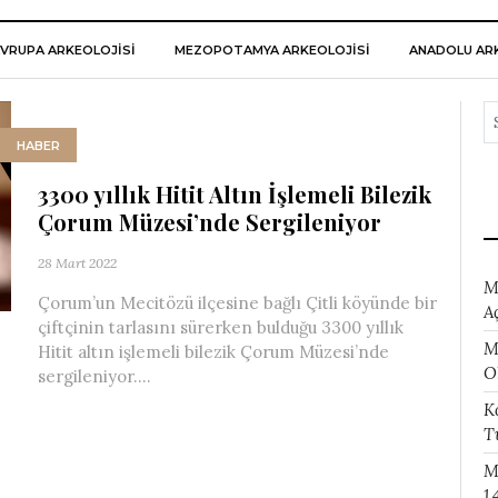
VRUPA ARKEOLOJISI
MEZOPOTAMYA ARKEOLOJISI
ANADOLU ARK
HABER
3300 yıllık Hitit Altın İşlemeli Bilezik
Çorum Müzesi’nde Sergileniyor
28 Mart 2022
M
Çorum’un Mecitözü ilçesine bağlı Çitli köyünde bir
A
çiftçinin tarlasını sürerken bulduğu 3300 yıllık
M
Hitit altın işlemeli bilezik Çorum Müzesi’nde
O
sergileniyor....
K
T
M
1.