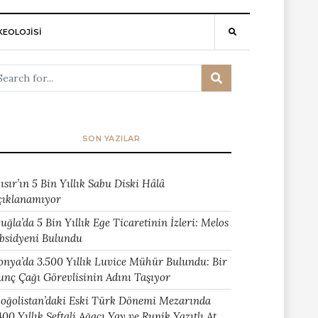
EOLOJİSİ
SON YAZILAR
ısır’ın 5 Bin Yıllık Sabu Diski Hâlâ
çıklanamıyor
uğla’da 5 Bin Yıllık Ege Ticaretinin İzleri: Melos
bsidyeni Bulundu
onya’da 3.500 Yıllık Luvice Mühür Bulundu: Bir
unç Çağı Görevlisinin Adını Taşıyor
oğolistan’daki Eski Türk Dönemi Mezarında
400 Yıllık Şeftali Ağacı Yay ve Runik Yazıtlı At