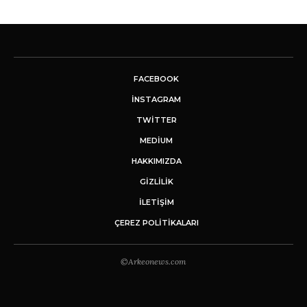
FACEBOOK
INSTAGRAM
TWITTER
MEDIUM
HAKKIMIZDA
GİZLİLİK
İLETIŞIM
ÇEREZ POLITIKALARI
©Arkeonews.com