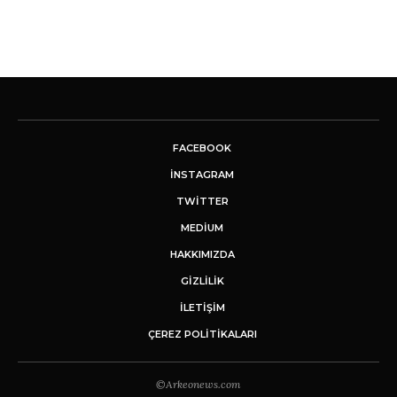
FACEBOOK
INSTAGRAM
TWITTER
MEDIUM
HAKKIMIZDA
GİZLİLİK
İLETIŞIM
ÇEREZ POLITIKALARI
©Arkeonews.com