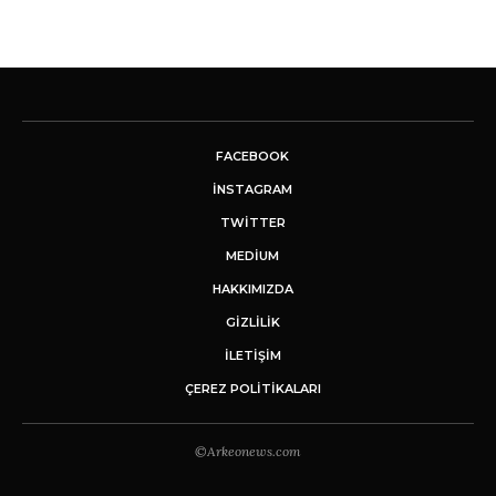
FACEBOOK
INSTAGRAM
TWITTER
MEDIUM
HAKKIMIZDA
GİZLİLİK
İLETIŞIM
ÇEREZ POLITIKALARI
©Arkeonews.com