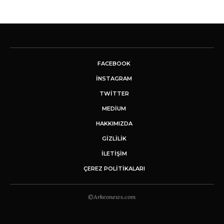
FACEBOOK
INSTAGRAM
TWITTER
MEDIUM
HAKKIMIZDA
GİZLİLİK
İLETIŞIM
ÇEREZ POLITIKALARI
©Arkeonews.com