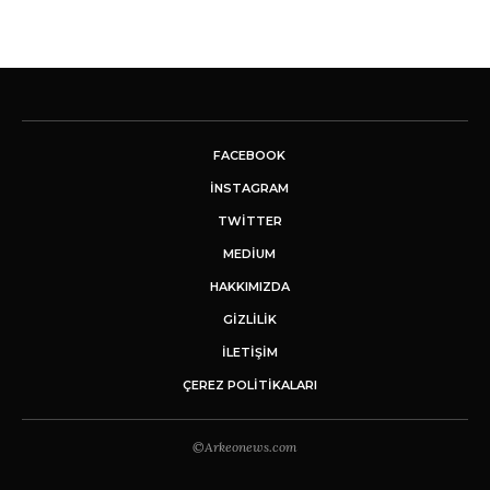
FACEBOOK
INSTAGRAM
TWITTER
MEDIUM
HAKKIMIZDA
GİZLİLİK
İLETIŞIM
ÇEREZ POLITIKALARI
©Arkeonews.com