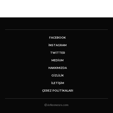
FACEBOOK
INSTAGRAM
TWITTER
MEDIUM
HAKKIMIZDA
GİZLİLİK
İLETIŞIM
ÇEREZ POLITIKALARI
©Arkeonews.com