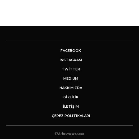
FACEBOOK
INSTAGRAM
TWITTER
MEDIUM
HAKKIMIZDA
GİZLİLİK
İLETIŞIM
ÇEREZ POLITIKALARI
©Arkeonews.com