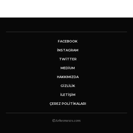
FACEBOOK
INSTAGRAM
TWITTER
MEDIUM
HAKKIMIZDA
GİZLİLİK
İLETIŞIM
ÇEREZ POLITIKALARI
©Arkeonews.com