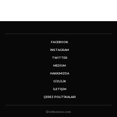
FACEBOOK
INSTAGRAM
TWITTER
MEDIUM
HAKKIMIZDA
GİZLİLİK
İLETIŞIM
ÇEREZ POLITIKALARI
©Arkeonews.com