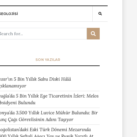
EOLOJİSİ
SON YAZILAR
ısır’ın 5 Bin Yıllık Sabu Diski Hâlâ
çıklanamıyor
uğla’da 5 Bin Yıllık Ege Ticaretinin İzleri: Melos
bsidyeni Bulundu
onya’da 3.500 Yıllık Luvice Mühür Bulundu: Bir
unç Çağı Görevlisinin Adını Taşıyor
oğolistan’daki Eski Türk Dönemi Mezarında
400 Yıllık Şeftali Ağacı Yay ve Runik Yazıtlı At