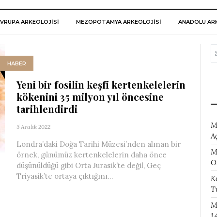
VRUPA ARKEOLOJISI
MEZOPOTAMYA ARKEOLOJISI
ANADOLU ARK
HABER
Yeni bir fosilin keşfi kertenkelelerin
kökenini 35 milyon yıl öncesine
tarihlendirdi
M
5 Aralık 2022
A
Londra’daki Doğa Tarihi Müzesi’nden alınan bir
M
örnek, günümüz kertenkelelerin daha önce
O
düşünüldüğü gibi Orta Jurasik’te değil, Geç
Triyasik’te ortaya çıktığını...
K
T
M
1.