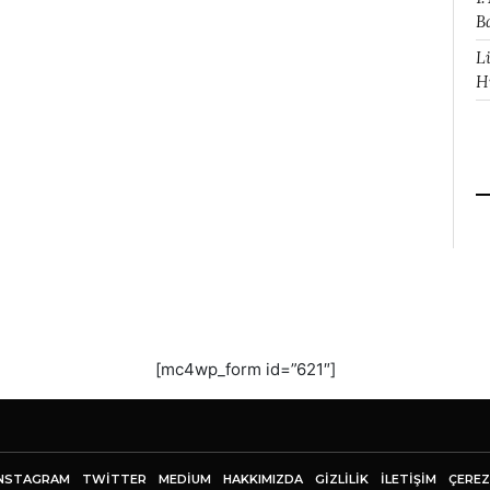
B
L
H
[mc4wp_form id=”621″]
NSTAGRAM
TWITTER
MEDIUM
HAKKIMIZDA
GİZLİLİK
İLETIŞIM
ÇEREZ