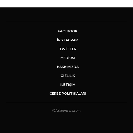
FACEBOOK
INSTAGRAM
TWITTER
MEDIUM
HAKKIMIZDA
GİZLİLİK
İLETIŞIM
ÇEREZ POLITIKALARI
©Arkeonews.com