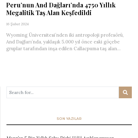
Peru’nun And Dağları’nda 4750 Yıllık
Megalitik Taş Alan Keşfedildi
16 Şubat 2024
Wyoming Üniversitesi’nden iki antropoloji profesörü,
And Dağları’nda, yaklaşık 5.000 yıl önce eski göçebe
gruplar tarafından inşa edilen Callacpuma taş alan...
SON YAZILAR