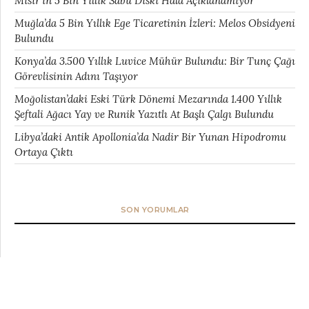
Mısır’ın 5 Bin Yıllık Sabu Diski Hâlâ Açıklanamıyor
Muğla’da 5 Bin Yıllık Ege Ticaretinin İzleri: Melos Obsidyeni
Bulundu
Konya’da 3.500 Yıllık Luvice Mühür Bulundu: Bir Tunç Çağı
Görevlisinin Adını Taşıyor
Moğolistan’daki Eski Türk Dönemi Mezarında 1.400 Yıllık
Şeftali Ağacı Yay ve Runik Yazıtlı At Başlı Çalgı Bulundu
Libya’daki Antik Apollonia’da Nadir Bir Yunan Hipodromu
Ortaya Çıktı
SON YORUMLAR