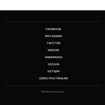
FACEBOOK
INSTAGRAM
TWITTER
MEDIUM
HAKKIMIZDA
GİZLİLİK
İLETIŞIM
ÇEREZ POLITIKALARI
©Arkeonews.com