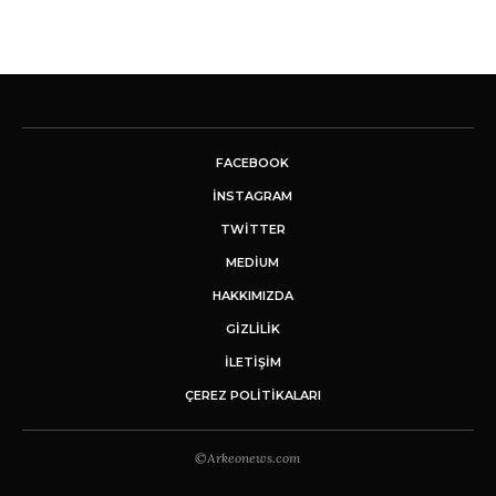
FACEBOOK
INSTAGRAM
TWITTER
MEDIUM
HAKKIMIZDA
GİZLİLİK
İLETIŞIM
ÇEREZ POLITIKALARI
©Arkeonews.com