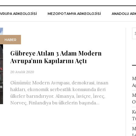
VRUPA ARKEOLOJISI
MEZOPOTAMYA ARKEOLOJISI
ANADOLU ARK
HABER
Gübreye Atılan 3 Adam Modern
Avrupa’nın Kapılarını Açtı
20 Aralık 2020
M
Günümüz Modern Avrupası, demokrasi, insan
A
hakları, ekonomik serbestlik konusunda ileri
M
ülkeler barındırıyor. Almanya, İsviçre, İsveç,
O
Norveç, Finlandiya bu ülkelerin başında...
K
T
M
1.