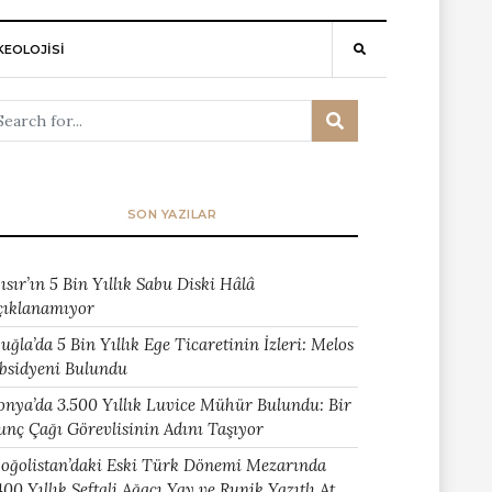
EOLOJİSİ
SON YAZILAR
ısır’ın 5 Bin Yıllık Sabu Diski Hâlâ
çıklanamıyor
uğla’da 5 Bin Yıllık Ege Ticaretinin İzleri: Melos
bsidyeni Bulundu
onya’da 3.500 Yıllık Luvice Mühür Bulundu: Bir
unç Çağı Görevlisinin Adını Taşıyor
oğolistan’daki Eski Türk Dönemi Mezarında
400 Yıllık Şeftali Ağacı Yay ve Runik Yazıtlı At