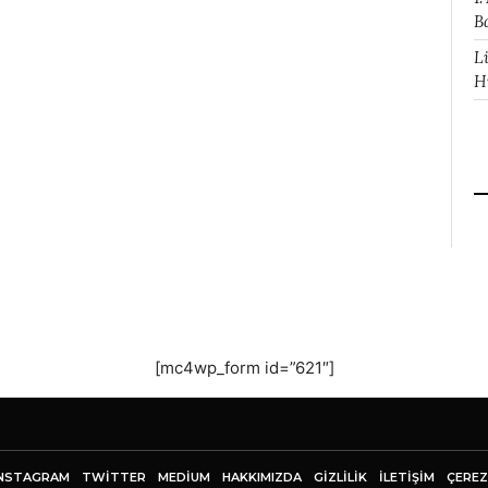
B
L
H
[mc4wp_form id=”621″]
NSTAGRAM
TWITTER
MEDIUM
HAKKIMIZDA
GİZLİLİK
İLETIŞIM
ÇEREZ