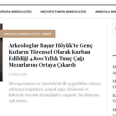
VRUPA ARKEOLOJISI
MEZOPOTAMYA ARKEOLOJISI
ANADOLU ARK
ANADOLU ARKEOLOJİSİ
,
HABER
Arkeologlar Başur Höyük’te Genç
Kızların Törensel Olarak Kurban
Edildiği 4.800 Yıllık Tunç Çağı
Mezarlarını Ortaya Çıkardı
M
A
31 Mart 2025
M
Mezopotamya ve Anadolu’da ilk uygarlıklar ortaya
O
çıkmaya başlarken, sosyal yapı, ekonomi ve
kültürde önemli dönüşümler yaşandı. Bu döneme
K
ışık tutan...
T
M
1.