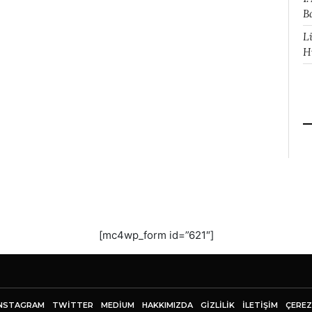
B
L
H
[mc4wp_form id=”621″]
NSTAGRAM
TWITTER
MEDIUM
HAKKIMIZDA
GİZLİLİK
İLETIŞIM
ÇEREZ