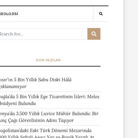
EOLOJİSİ
SON YAZILAR
ısır’ın 5 Bin Yıllık Sabu Diski Hâlâ
çıklanamıyor
uğla’da 5 Bin Yıllık Ege Ticaretinin İzleri: Melos
bsidyeni Bulundu
onya’da 3.500 Yıllık Luvice Mühür Bulundu: Bir
unç Çağı Görevlisinin Adını Taşıyor
oğolistan’daki Eski Türk Dönemi Mezarında
400 Yıllık Şeftali Ağacı Yay ve Runik Yazıtlı At