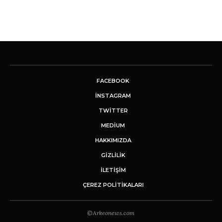
FACEBOOK
INSTAGRAM
TWITTER
MEDIUM
HAKKIMIZDA
GİZLİLİK
İLETIŞIM
ÇEREZ POLITIKALARI
©Arkeonews.com