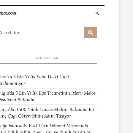
EOLOJİSİ
SON YAZILAR
ısır’ın 5 Bin Yıllık Sabu Diski Hâlâ
çıklanamıyor
uğla’da 5 Bin Yıllık Ege Ticaretinin İzleri: Melos
bsidyeni Bulundu
onya’da 3.500 Yıllık Luvice Mühür Bulundu: Bir
unç Çağı Görevlisinin Adını Taşıyor
oğolistan’daki Eski Türk Dönemi Mezarında
400 Yıllık Şeftali Ağacı Yay ve Runik Yazıtlı At