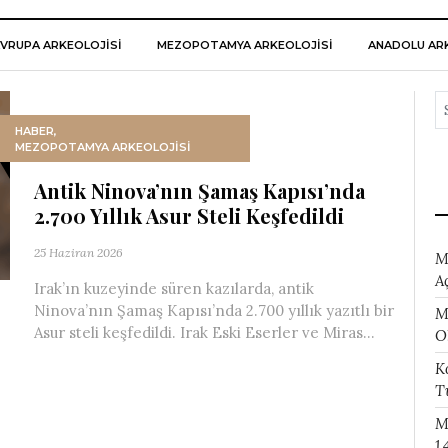
VRUPA ARKEOLOJISI
MEZOPOTAMYA ARKEOLOJISI
ANADOLU ARK
HABER
,
MEZOPOTAMYA ARKEOLOJISI
Antik Ninova’nın Şamaş Kapısı’nda
2.700 Yıllık Asur Steli Keşfedildi
25 Haziran 2026
M
A
Irak’ın kuzeyinde süren kazılarda, antik
Ninova’nın Şamaş Kapısı’nda 2.700 yıllık yazıtlı bir
M
Asur steli keşfedildi. Irak Eski Eserler ve Miras...
O
K
T
M
1.