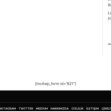
B
L
H
[mc4wp_form id=”621″]
NSTAGRAM
TWITTER
MEDIUM
HAKKIMIZDA
GİZLİLİK
İLETIŞIM
ÇEREZ