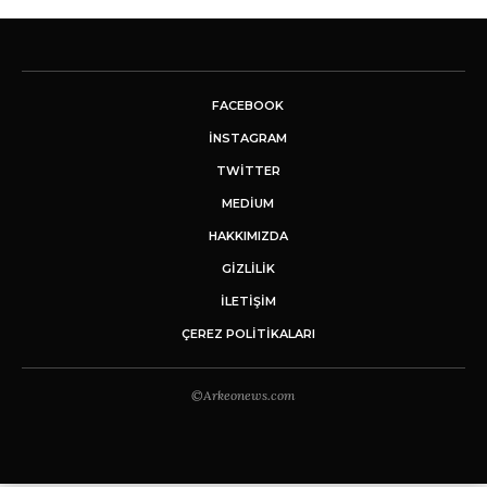
FACEBOOK
INSTAGRAM
TWITTER
MEDIUM
HAKKIMIZDA
GİZLİLİK
İLETIŞIM
ÇEREZ POLITIKALARI
©Arkeonews.com