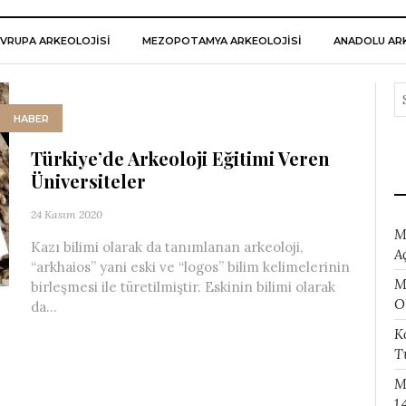
VRUPA ARKEOLOJISI
MEZOPOTAMYA ARKEOLOJISI
ANADOLU ARK
HABER
Türkiye’de Arkeoloji Eğitimi Veren
Üniversiteler
24 Kasım 2020
M
Kazı bilimi olarak da tanımlanan arkeoloji,
A
“arkhaios” yani eski ve “logos” bilim kelimelerinin
M
birleşmesi ile türetilmiştir. Eskinin bilimi olarak
O
da...
K
T
M
1.