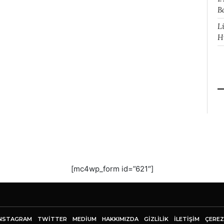
B
L
H
[mc4wp_form id=”621″]
NSTAGRAM
TWITTER
MEDIUM
HAKKIMIZDA
GİZLİLİK
İLETIŞIM
ÇEREZ