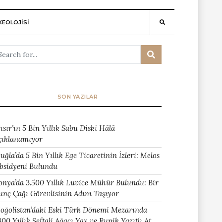
EOLOJİSİ
SON YAZILAR
ısır’ın 5 Bin Yıllık Sabu Diski Hâlâ
çıklanamıyor
uğla’da 5 Bin Yıllık Ege Ticaretinin İzleri: Melos
bsidyeni Bulundu
onya’da 3.500 Yıllık Luvice Mühür Bulundu: Bir
unç Çağı Görevlisinin Adını Taşıyor
oğolistan’daki Eski Türk Dönemi Mezarında
400 Yıllık Şeftali Ağacı Yay ve Runik Yazıtlı At