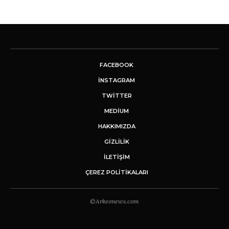
FACEBOOK
INSTAGRAM
TWITTER
MEDIUM
HAKKIMIZDA
GİZLİLİK
İLETIŞIM
ÇEREZ POLITIKALARI
©Arkeonews.com