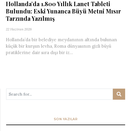
Hollanda’da 1.800 Yıllık Lanet Tableti
Bulundu: Eski Yunanca Büyü Metni Mısır
Tarzında Yazılmış
22 Haziran 2026
Hollanda’da bir belediye meydanının altında bulunan
küçük bir kurşun levha, Roma dünyasının gizli büyü
pratiklerine dair sıra dışı bir iz...
SON YAZILAR