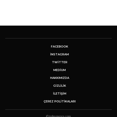
FACEBOOK
INSTAGRAM
TWITTER
MEDIUM
HAKKIMIZDA
GİZLİLİK
İLETIŞIM
ÇEREZ POLITIKALARI
©Arkeonews.com