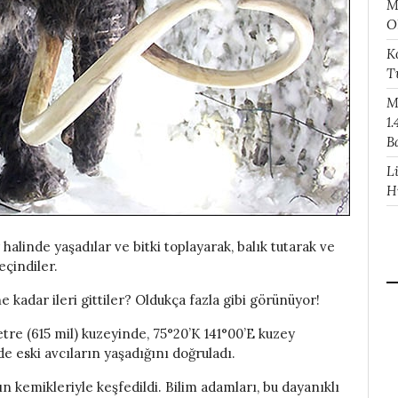
M
O
K
T
M
1.
B
L
H
alinde yaşadılar ve bitki toplayarak, balık tutarak ve
eçindiler.
kadar ileri gittiler? Oldukça fazla gibi görünüyor!
re (615 mil) kuzeyinde, 75°20’K 141°00’E kuzey
e eski avcıların yaşadığını doğruladı.
 kemikleriyle keşfedildi. Bilim adamları, bu dayanıklı