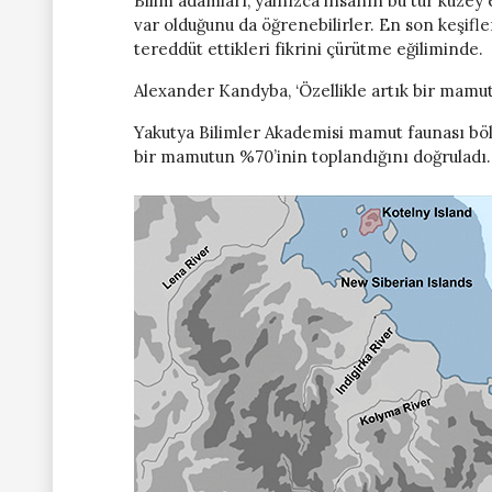
Bilim adamları, yalnızca insanın bu tür kuzey 
var olduğunu da öğrenebilirler. En son keşifler
tereddüt ettikleri fikrini çürütme eğiliminde.
Alexander Kandyba, ‘Özellikle artık bir mamutu
Yakutya Bilimler Akademisi mamut faunası bö
bir mamutun %70’inin toplandığını doğruladı.