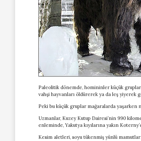
Paleolitik dönemde, homininler küçük gruplar h
vahşi hayvanları öldürerek ya da leş yiyerek g
Peki bu küçük gruplar mağaralarda yaşarken ne 
Uzmanlar, Kuzey Kutup Dairesi’nin 990 kilomet
enleminde, Yakutya kıyılarına yakın Koterny’d
Kesim aletleri, soyu tükenmiş yünlü mamutların