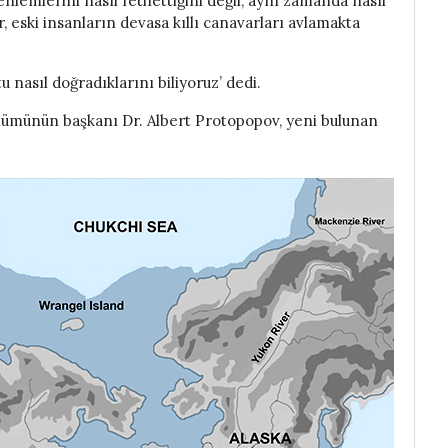
enlemlerini nasıl fethettiğini değil, aynı zamanda nasıl
, eski insanların devasa kıllı canavarları avlamakta
 nasıl doğradıklarını biliyoruz’ dedi.
lümünün başkanı Dr. Albert Protopopov, yeni bulunan