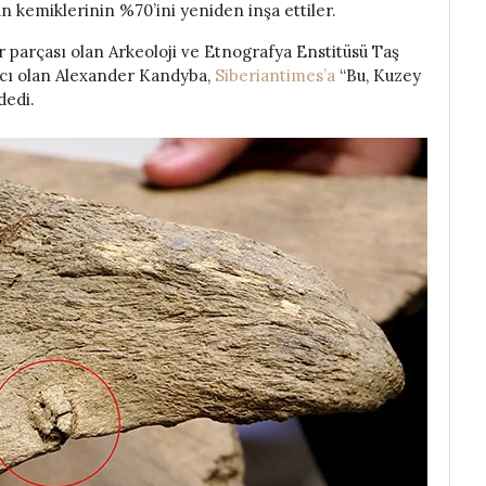
n kemiklerinin %70’ini yeniden inşa ettiler.
r parçası olan Arkeoloji ve Etnografya Enstitüsü Taş
acı olan Alexander Kandyba,
Siberiantimes’a
“Bu, Kuzey
dedi.