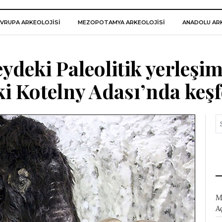
VRUPA ARKEOLOJISI
MEZOPOTAMYA ARKEOLOJISI
ANADOLU ARK
deki Paleolitik yerleşim
 Kotelny Adası’nda keşf
M
A