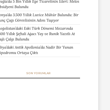
uğla’da 5 Bin Yıllık Ege Ticaretinin İzleri: Melos
bsidyeni Bulundu
onya’da 3.500 Yıllık Luvice Mühür Bulundu: Bir
unç Çağı Görevlisinin Adını Taşıyor
oğolistan’daki Eski Türk Dönemi Mezarında
400 Yıllık Şeftali Ağacı Yay ve Runik Yazıtlı At
aşlı Çalgı Bulundu
ibya’daki Antik Apollonia’da Nadir Bir Yunan
ipodromu Ortaya Çıktı
SON YORUMLAR