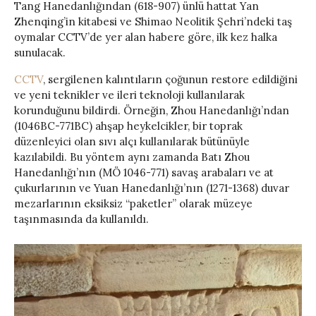
Tang Hanedanlığından (618-907) ünlü hattat Yan
Zhenqing’in kitabesi ve Shimao Neolitik Şehri’ndeki taş
oymalar CCTV’de yer alan habere göre, ilk kez halka
sunulacak.
CCTV
, sergilenen kalıntıların çoğunun restore edildiğini
ve yeni teknikler ve ileri teknoloji kullanılarak
korunduğunu bildirdi. Örneğin, Zhou Hanedanlığı’ndan
(1046BC-771BC) ahşap heykelcikler, bir toprak
düzenleyici olan sıvı alçı kullanılarak bütünüyle
kazılabildi. Bu yöntem aynı zamanda Batı Zhou
Hanedanlığı’nın (MÖ 1046-771) savaş arabaları ve at
çukurlarının ve Yuan Hanedanlığı’nın (1271-1368) duvar
mezarlarının eksiksiz “paketler” olarak müzeye
taşınmasında da kullanıldı.