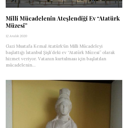
Milli Mücadelenin Ateşlendiği Ev “Atatürk
Müzesi”
12 Aralık 2020
Gazi Mustafa Kemal Atatürk‘ün Milli Mücadeleyi
başlattığı İstanbul Şişli’deki ev “Atatürk Müzesi” olarak
hizmet veriyor. Vatanın kurtulması için başlatılan
mücadelenin...