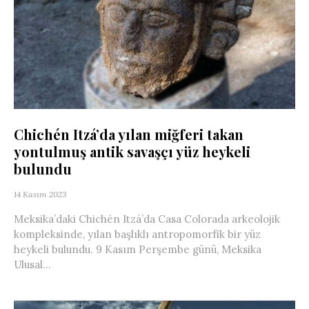
Chichén Itzá’da yılan miğferi takan
yontulmuş antik savaşçı yüz heykeli
bulundu
14 Kasım 2023
Meksika’daki Chichén Itzá’da Casa Colorada arkeolojik
kompleksinde, yılan başlıklı antropomorfik bir yüz
heykeli bulundu. 9 Kasım Perşembe günü, Meksika
Ulusal...