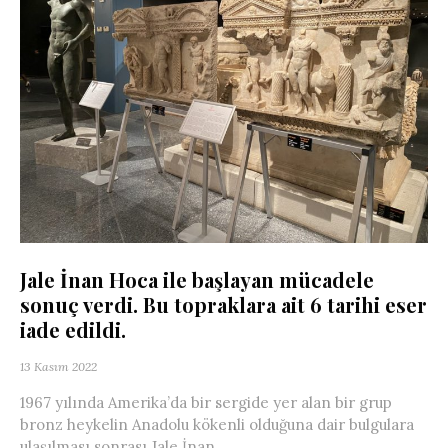
Jale İnan Hoca ile başlayan mücadele
sonuç verdi. Bu topraklara ait 6 tarihi eser
iade edildi.
13 Kasım 2022
1967 yılında Amerika’da bir sergide yer alan bir grup
bronz heykelin Anadolu kökenli olduğuna dair bulgulara
ulaşılması sonrası Jale İnan...