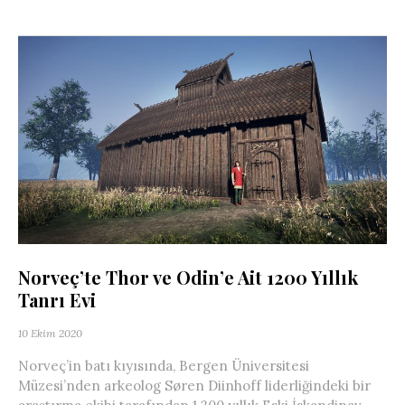
Norveç’te Thor ve Odin’e Ait 1200 Yıllık
Tanrı Evi
10 Ekim 2020
Norveç’in batı kıyısında, Bergen Üniversitesi
Müzesi’nden arkeolog Søren Diinhoff liderliğindeki bir