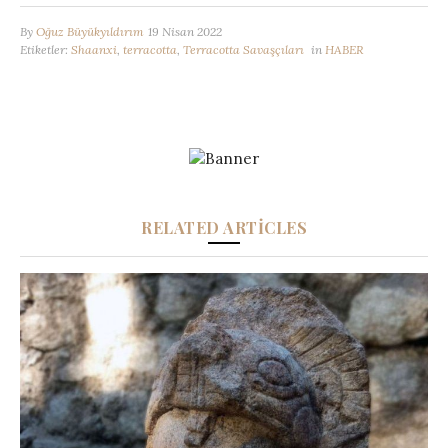
By
Oğuz Büyükyıldırım
19 Nisan 2022
Etiketler:
Shaanxi
,
terracotta
,
Terracotta Savaşçıları
in
HABER
RELATED ARTICLES