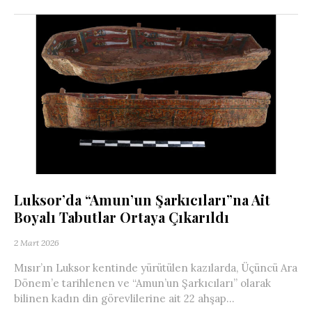
Luksor’da “Amun’un Şarkıcıları”na Ait
Boyalı Tabutlar Ortaya Çıkarıldı
2 Mart 2026
Mısır’ın Luksor kentinde yürütülen kazılarda, Üçüncü Ara
Dönem’e tarihlenen ve “Amun’un Şarkıcıları” olarak
bilinen kadın din görevlilerine ait 22 ahşap...