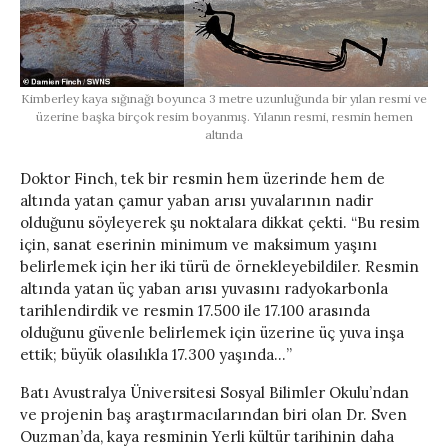
Kimberley kaya sığınağı boyunca 3 metre uzunluğunda bir yılan resmi ve
üzerine başka birçok resim boyanmış. Yılanın resmi, resmin hemen
altında
Doktor Finch, tek bir resmin hem üzerinde hem de
altında yatan çamur yaban arısı yuvalarının nadir
olduğunu söyleyerek şu noktalara dikkat çekti. “Bu resim
için, sanat eserinin minimum ve maksimum yaşını
belirlemek için her iki türü de örnekleyebildiler. Resmin
altında yatan üç yaban arısı yuvasını radyokarbonla
tarihlendirdik ve resmin 17.500 ile 17.100 arasında
olduğunu güvenle belirlemek için üzerine üç yuva inşa
ettik; büyük olasılıkla 17.300 yaşında…”
Batı Avustralya Üniversitesi Sosyal Bilimler Okulu’ndan
ve projenin baş araştırmacılarından biri olan Dr. Sven
Ouzman’da, kaya resminin Yerli kültür tarihinin daha