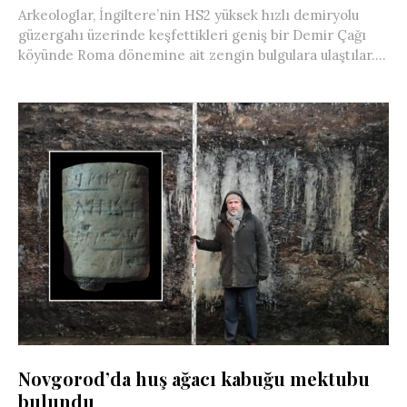
Arkeologlar, İngiltere’nin HS2 yüksek hızlı demiryolu
güzergahı üzerinde keşfettikleri geniş bir Demir Çağı
köyünde Roma dönemine ait zengin bulgulara ulaştılar....
Novgorod’da huş ağacı kabuğu mektubu
bulundu