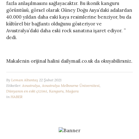
fazla anlaşılmasını sağlayacaktır. Bu ikonik kanguru
görüntüsü, görsel olarak Güney Doğu Asya’daki adalardan
40.000 yıldan daha eski kaya resimlerine benziyor, bu da
kültürel bir bağlantı olduğunu gösteriyor ve
Avustralya’daki daha eski rock sanatına işaret ediyor. ”
dedi.
Makalenin orijinal halini dailymail.co.uk da okuyabilirsniz.
By
Leman Altuntaş
22 Şubat 2021
Etiketler:
Avustralya
,
Avustralya Melbourne Üniversitesi
,
Dünyanın en eski çizimi
,
Kanguru
,
Mağara
in
HABER