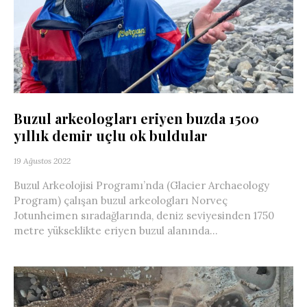
Buzul arkeologları eriyen buzda 1500
yıllık demir uçlu ok buldular
19 Ağustos 2022
Buzul Arkeolojisi Programı’nda (Glacier Archaeology
Program) çalışan buzul arkeologları Norveç
Jotunheimen sıradağlarında, deniz seviyesinden 1750
metre yükseklikte eriyen buzul alanında...