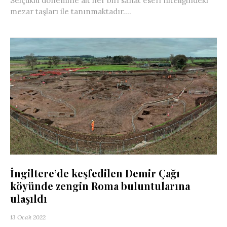
Selçuklu dönemine ait her biri sanat eseri niteliğindeki
mezar taşları ile tanınmaktadır....
İngiltere’de keşfedilen Demir Çağı
köyünde zengin Roma buluntularına
ulaşıldı
13 Ocak 2022