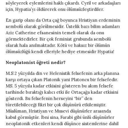
söyleyerek eylemlerini haklı çıkardı. Cyril ve arkadaşları
için, Hypatia’yı öldürerek onu ölümsüzleştirdiler.
En garip olanı da Orta çağ boyunca Hristiyan erdeminin
sembolü olarak görülmesidir. Üstelik bazı bilim adamları
Aziz Catherine efsanesinin temeli olarak da onu
görmektedirler. Bir çok feminist grubunda sembolü
olarak hala anılmaktadır. Kötü ve haksız bir ölümün
ölümsüzlüğü kendi elleriyle hediye etmesidir Hypatia!
Neoplatonist öğreti nedir?
M.S 2 yüzyılda din ve Helenistik felsefenin arka planına
karşı ortaya çıkan Platonik yani Platoncu bir felsefedir.
MS. 5 yüzyıla kadar etkisini gösteren bu akım felsefe
tarihinde bıraktığı kalıcı etki ile Ortaçağa kadar etkisini
gösterdi. Bu felsefenin herseyini “bir” den
türetilebileceği fikri bir çok düşünürü etkilemiştir.
Müslüman, Hristiyan ve Musevi düşünürler arasında
kabul görmüştür. İbni sina, Farabi gibi ünlü düşünürler
neoplatonik etkenleri kendi düşünce sistemlerine dahil