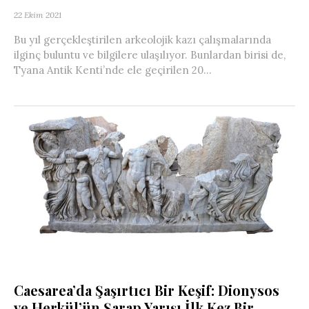
22 Ekim 2021
Bu yıl gerçekleştirilen arkeolojik kazı çalışmalarında
ilginç buluntu ve bilgilere ulaşılıyor. Bunlardan birisi de,
Tyana Antik Kenti’nde ele geçirilen 20...
Caesarea’da Şaşırtıcı Bir Keşif: Dionysos
ve Herkül’ün Şarap Yarışı İlk Kez Bir