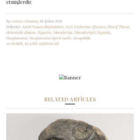
etmişlerdir.
By
Leman Altuntaş
28 Şubat 2021
Etiketler:
Antik Yunan düşünürleri
,
Aziz Catherine efsanesi
,
filozof Theon
,
Helenistik dönem
,
Hypatia
,
İskenderiye
,
İskenderiyeli Hypatia
,
Neoplatonist
,
Neoplatonist öğreti nedir
,
Neopolitik
in
HABER
,
KLASİK ARKEOLOJİ
RELATED ARTICLES