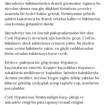
İskenderiye hükümetinden destek görmesine rağmen bu
meydan okuma onu güç düşkünü Hıristiyan çevreler
arasında bir hedef haline getirdi. Hıristiyanlar şehirde
şiddeti kışkırtınca bu destek ortadan kalktı ve hükümetin
onu koruma girişimleri durdu.
İskenderiye’nin en önemli piskoposlarından biri olan
Cyril, Hypatia’yı devirmek için harekete geçti. Cyril’ın,
hükümete direk saldırmaya cesareti yoktu. Bu yüzden
onun yerine hükümete yakın, en güçlü varlıklarından
birini ortadan kaldırmaya karar verdi.
Böylece, piskopos bir grup keşişe Hypatia’yı
kaçırmalarını emretti. Keşişler kaçırdıkları Hypatia’yı
sokaklarda sürüklemeye başladılar. İstiridye kabuklarıyla
derisini yüzdüler, üzerine kızgın yağlar döküp yaktılar bir
kiliseye götürüp çırılçıplak soyup taşlarla ezip, uzuvlarını
parçaladılar.
Cyril, Hypatia’nın, Hristiyanlığın karşı çıktığı ve
mücadele ettiği bir puta tapmayı temsil ettiğini