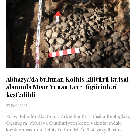
Abhazya’da bulunan Kolhis kültürü kutsal
alanında Mısır Yunan tanrı figürinleri
keşfedildi
25 Eylül 2022
Rusya Bilimler Akademisi Arkeoloji Enstitüsü arkeologları,
Oçamçira (Abhazya Cumhuriyeti) kenti yakınlarındaki
kazılar sırasında Kolhis kültürü M. Ö. 6-4. yüzyıllarına