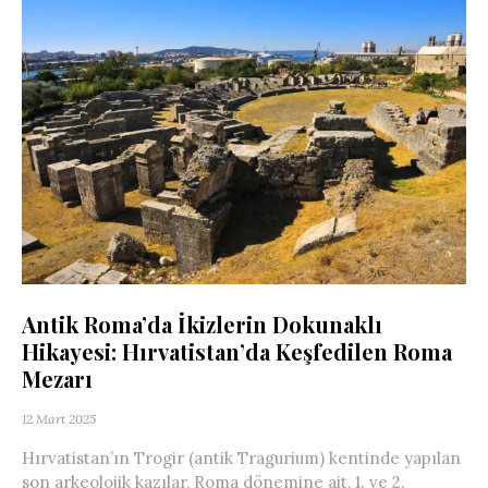
Antik Roma’da İkizlerin Dokunaklı
Hikayesi: Hırvatistan’da Keşfedilen Roma
Mezarı
12 Mart 2025
Hırvatistan’ın Trogir (antik Tragurium) kentinde yapılan
son arkeolojik kazılar, Roma dönemine ait, 1. ve 2.