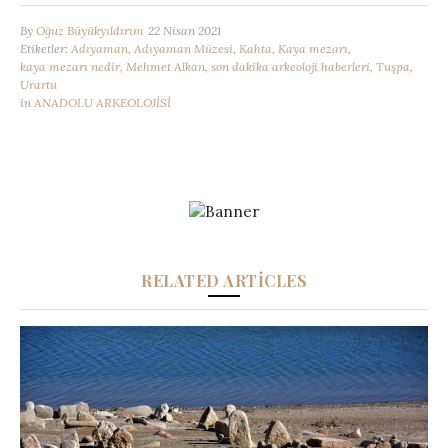
By
Oğuz Büyükyıldırım
22 Nisan 2021
Etiketler:
Adıyaman
,
Adıyaman Müzesi
,
Kahta
,
Kaya mezarı
,
kaya mezarı nedir
,
Mehmet Alkan
,
son dakika arkeoloji haberleri
,
Tuşpa
,
Urartu
in
ANADOLU ARKEOLOJİSİ
RELATED ARTICLES