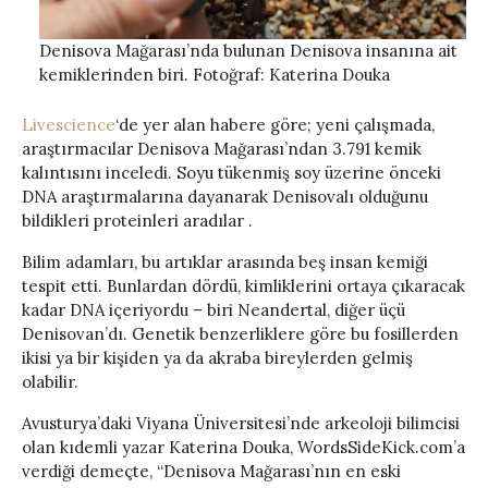
Denisova Mağarası’nda bulunan Denisova insanına ait
kemiklerinden biri. Fotoğraf: Katerina Douka
Livescience
‘de yer alan habere göre; yeni çalışmada,
araştırmacılar Denisova Mağarası’ndan 3.791 kemik
kalıntısını inceledi. Soyu tükenmiş soy üzerine önceki
DNA araştırmalarına dayanarak Denisovalı olduğunu
bildikleri proteinleri aradılar .
Bilim adamları, bu artıklar arasında beş insan kemiği
tespit etti. Bunlardan dördü, kimliklerini ortaya çıkaracak
kadar DNA içeriyordu – biri Neandertal, diğer üçü
Denisovan’dı. Genetik benzerliklere göre bu fosillerden
ikisi ya bir kişiden ya da akraba bireylerden gelmiş
olabilir.
Avusturya’daki Viyana Üniversitesi’nde arkeoloji bilimcisi
olan kıdemli yazar Katerina Douka, WordsSideKick.com’a
verdiği demeçte, “Denisova Mağarası’nın en eski