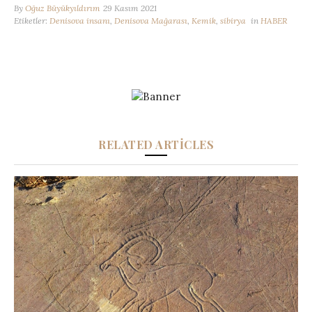
By
Oğuz Büyükyıldırım
29 Kasım 2021
Etiketler:
Denisova insanı
,
Denisova Mağarası
,
Kemik
,
sibirya
in
HABER
RELATED ARTICLES