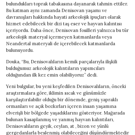
bulundukları toprak tabakasına dayanarak tahmin ettiler.
Bu katman aynı zamanda Denisovan yaşamı ve
davranışları hakkında hayati arkeolojik ipuçları olarak
hizmet edebilecek bir dizi taş eser ve hayvan kalıntısı
içeriyordu. Daha önce, Denisovan fosilleri yalnızca bu tür
arkeolojik materyal içermeyen katmanlarda veya
Neandertal materyali de içerebilecek katmanlarda
bulunuyordu.
Douka, “Bu, Denisovalıların kemik parçalarıyla ilişkili
bulduğumuz arkeolojik kalıntıların yapımcıları
olduğundan ilk kez emin olabiliyoruz” dedi.
Yeni bulgular, bu yeni keşfedilen Denisovalıların, önceki
araştırmalara göre, iklimin sıcak ve günümüzle
karşılaştırılabilir olduğu bir dönemde, geniş yapraklı
ormanları ve açık bozkırları içeren insan yaşamına
elverişli bir bölgede yaşadıklarını gösteriyor. Mağarada
bulunan kasaplanmış ve yanmış hayvan kalıntıları,
Denisovalıların geyik, ceylan, at , bizon ve yünlü
gergedanlarla beslenmiş olabileceğini düşündürmektedir