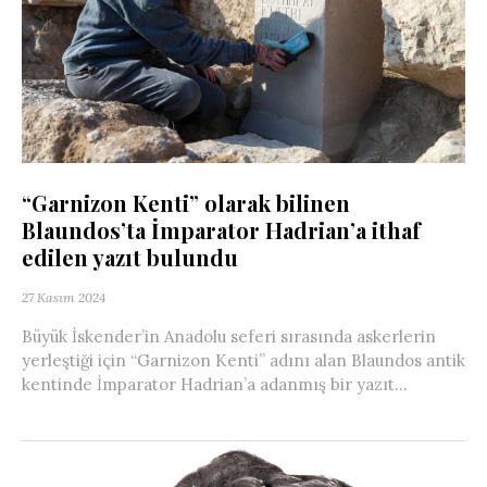
“Garnizon Kenti” olarak bilinen
Blaundos’ta İmparator Hadrian’a ithaf
edilen yazıt bulundu
27 Kasım 2024
Büyük İskender’in Anadolu seferi sırasında askerlerin
yerleştiği için “Garnizon Kenti” adını alan Blaundos antik
kentinde İmparator Hadrian’a adanmış bir yazıt...