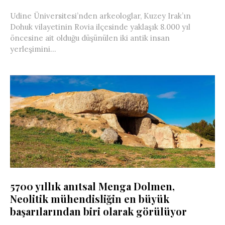
Udine Üniversitesi’nden arkeologlar, Kuzey Irak’ın
Dohuk vilayetinin Rovia ilçesinde yaklaşık 8.000 yıl
öncesine ait olduğu düşünülen iki antik insan
yerleşimini...
5700 yıllık anıtsal Menga Dolmen,
Neolitik mühendisliğin en büyük
başarılarından biri olarak görülüyor