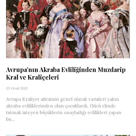
Avrupa’nın Akraba Evliliğinden Muzdarip
Kral ve Kraliçeleri
23 Ocak 2021
Avrupa Kraliyet ailesinin genel olarak varisleri yakın
akraba evliliklerinden olan çocuklardı. Gücü elinde
tutmak isteyen büyüklerin onayladığı evlilikleri yapan
bu...