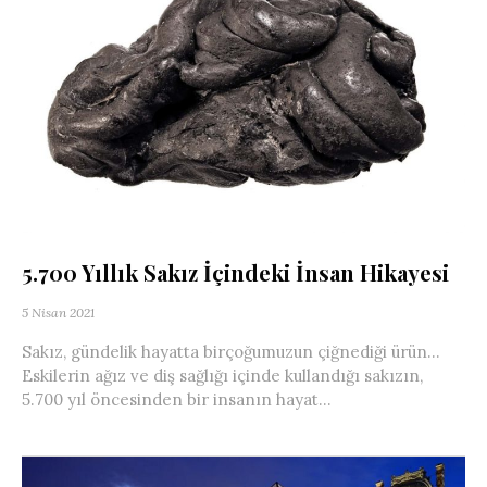
5.700 Yıllık Sakız İçindeki İnsan Hikayesi
5 Nisan 2021
Sakız, gündelik hayatta birçoğumuzun çiğnediği ürün…
Eskilerin ağız ve diş sağlığı içinde kullandığı sakızın,
5.700 yıl öncesinden bir insanın hayat...