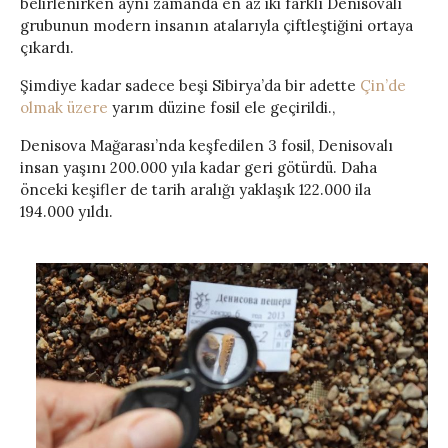
belirlenirken aynı zamanda en az iki farklı Denisovalı
grubunun modern insanın atalarıyla çiftleştiğini ortaya
çıkardı.
Şimdiye kadar sadece beşi Sibirya’da bir adette
Çin’de
olmak üzere
yarım düzine fosil ele geçirildi.,
Denisova Mağarası’nda keşfedilen 3 fosil, Denisovalı
insan yaşını 200.000 yıla kadar geri götürdü. Daha
önceki keşifler de tarih aralığı yaklaşık 122.000 ila
194.000 yıldı.