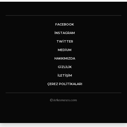
FACEBOOK
INSTAGRAM
TWITTER
MEDIUM
HAKKIMIZDA
GİZLİLİK
İLETIŞIM
ÇEREZ POLITIKALARI
©Arkeonews.com