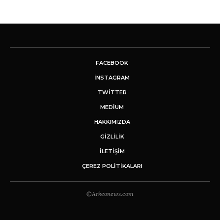
FACEBOOK
INSTAGRAM
TWITTER
MEDIUM
HAKKIMIZDA
GİZLİLİK
İLETIŞIM
ÇEREZ POLITIKALARI
©Arkeonews.com