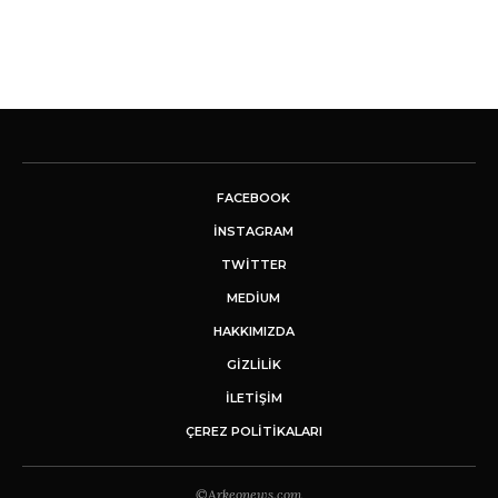
FACEBOOK
INSTAGRAM
TWITTER
MEDIUM
HAKKIMIZDA
GİZLİLİK
İLETIŞIM
ÇEREZ POLITIKALARI
©Arkeonews.com