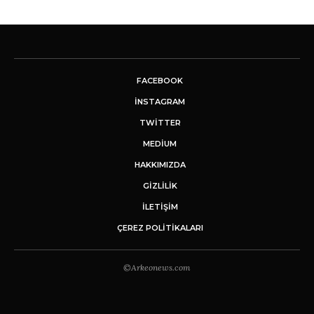
FACEBOOK
INSTAGRAM
TWITTER
MEDIUM
HAKKIMIZDA
GİZLİLİK
İLETIŞIM
ÇEREZ POLITIKALARI
©Arkeonews.com