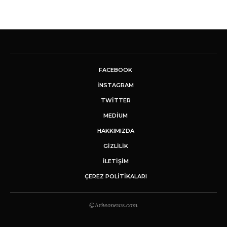
FACEBOOK
INSTAGRAM
TWITTER
MEDIUM
HAKKIMIZDA
GİZLİLİK
İLETIŞIM
ÇEREZ POLITIKALARI
©Arkeonews.com