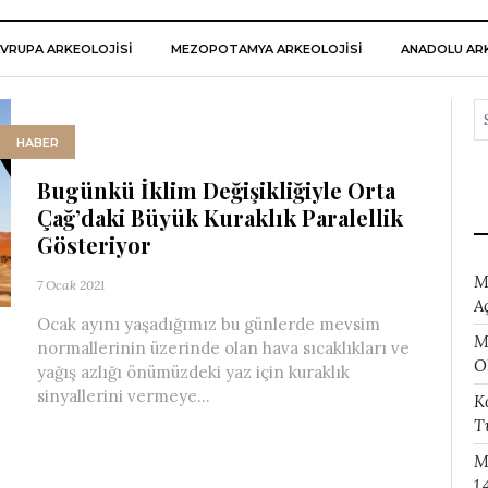
VRUPA ARKEOLOJISI
MEZOPOTAMYA ARKEOLOJISI
ANADOLU ARK
HABER
Bugünkü İklim Değişikliğiyle Orta
Çağ’daki Büyük Kuraklık Paralellik
Gösteriyor
M
7 Ocak 2021
A
Ocak ayını yaşadığımız bu günlerde mevsim
M
normallerinin üzerinde olan hava sıcaklıkları ve
O
yağış azlığı önümüzdeki yaz için kuraklık
sinyallerini vermeye...
K
T
M
1.