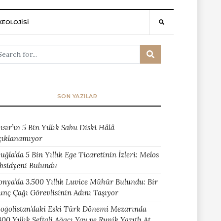
EOLOJİSİ
SON YAZILAR
ısır’ın 5 Bin Yıllık Sabu Diski Hâlâ
çıklanamıyor
uğla’da 5 Bin Yıllık Ege Ticaretinin İzleri: Melos
bsidyeni Bulundu
onya’da 3.500 Yıllık Luvice Mühür Bulundu: Bir
unç Çağı Görevlisinin Adını Taşıyor
oğolistan’daki Eski Türk Dönemi Mezarında
400 Yıllık Şeftali Ağacı Yay ve Runik Yazıtlı At