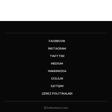
FACEBOOK
INSTAGRAM
TWITTER
MEDIUM
HAKKIMIZDA
GİZLİLİK
İLETIŞIM
ÇEREZ POLITIKALARI
©Arkeonews.com