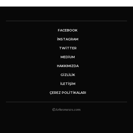
FACEBOOK
INSTAGRAM
TWITTER
MEDIUM
HAKKIMIZDA
GİZLİLİK
İLETIŞIM
ÇEREZ POLITIKALARI
©Arkeonews.com