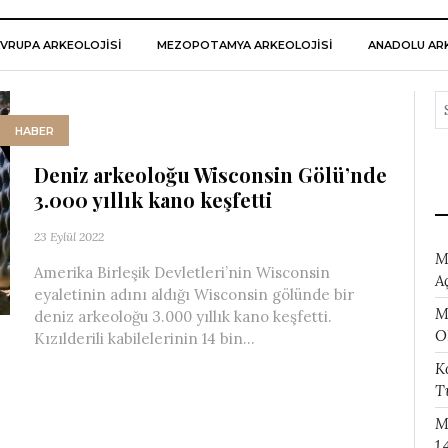
VRUPA ARKEOLOJISI
MEZOPOTAMYA ARKEOLOJISI
ANADOLU ARK
HABER
Deniz arkeoloğu Wisconsin Gölü’nde
3.000 yıllık kano keşfetti
23 Eylül 2022
M
Amerika Birleşik Devletleri’nin Wisconsin
A
eyaletinin adını aldığı Wisconsin gölünde bir
M
deniz arkeoloğu 3.000 yıllık kano keşfetti.
O
Kızılderili kabilelerinin 14 bin...
K
T
M
1.