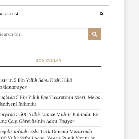
EOLOJİSİ
SON YAZILAR
ısır’ın 5 Bin Yıllık Sabu Diski Hâlâ
çıklanamıyor
uğla’da 5 Bin Yıllık Ege Ticaretinin İzleri: Melos
bsidyeni Bulundu
onya’da 3.500 Yıllık Luvice Mühür Bulundu: Bir
unç Çağı Görevlisinin Adını Taşıyor
oğolistan’daki Eski Türk Dönemi Mezarında
400 Yıllık Şeftali Ağacı Yay ve Runik Yazıtlı At