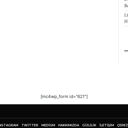
B
L
H
[mc4wp_form id=”621″]
NSTAGRAM
TWITTER
MEDIUM
HAKKIMIZDA
GİZLİLİK
İLETIŞIM
ÇEREZ