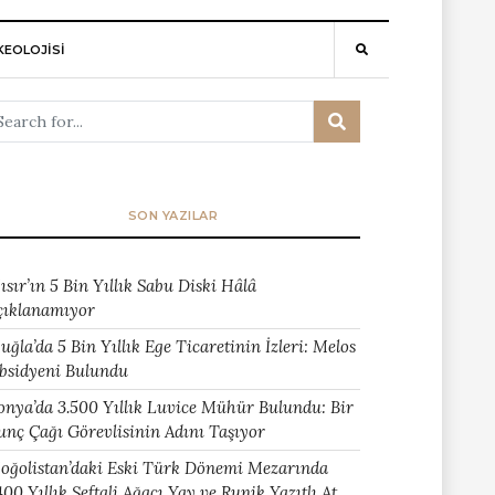
EOLOJİSİ
SON YAZILAR
ısır’ın 5 Bin Yıllık Sabu Diski Hâlâ
çıklanamıyor
uğla’da 5 Bin Yıllık Ege Ticaretinin İzleri: Melos
bsidyeni Bulundu
onya’da 3.500 Yıllık Luvice Mühür Bulundu: Bir
unç Çağı Görevlisinin Adını Taşıyor
oğolistan’daki Eski Türk Dönemi Mezarında
400 Yıllık Şeftali Ağacı Yay ve Runik Yazıtlı At