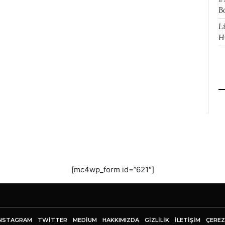
B
L
H
[mc4wp_form id=”621″]
NSTAGRAM
TWITTER
MEDIUM
HAKKIMIZDA
GİZLİLİK
İLETIŞIM
ÇEREZ