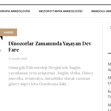
VRUPA ARKEOLOJISI
MEZOPOTAMYA ARKEOLOJISI
ANADOLU ARK
HABER
Dinozorlar Zamanında Yaşayan Dev
Fare
21 Aralık 2020
M
Omurgalı Paleontoloji Dergisi’nde bugün
A
yayınlanan yeni araştırma , bugün Afrika, Güney
M
Amerika, Avustralya, Antarktika olarak tanınan
O
güney süper kıta Gondwana’daki...
K
T
M
1.