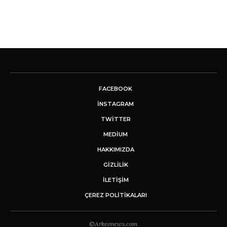
FACEBOOK
INSTAGRAM
TWITTER
MEDIUM
HAKKIMIZDA
GİZLİLİK
İLETIŞIM
ÇEREZ POLITIKALARI
©Arkeonews.com