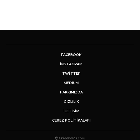
FACEBOOK
INSTAGRAM
TWITTER
MEDIUM
HAKKIMIZDA
GİZLİLİK
İLETIŞIM
ÇEREZ POLITIKALARI
©Arkeonews.com