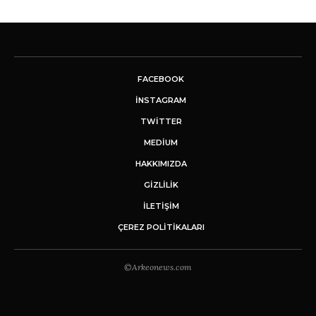
FACEBOOK
INSTAGRAM
TWITTER
MEDIUM
HAKKIMIZDA
GİZLİLİK
İLETIŞIM
ÇEREZ POLITIKALARI
©Arkeonews.com