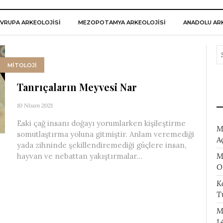
VRUPA ARKEOLOJISI
MEZOPOTAMYA ARKEOLOJISI
ANADOLU ARK
MİTOLOJİ
Tanrıçaların Meyvesi Nar
10 Nisan 2021
Eski çağ insanı doğayı yorumlarken kişileştirme
M
somutlaştırma yoluna gitmiştir. Anlam veremediği
A
yada zihninde şekillendiremediği güçlere insan,
M
hayvan ve nebattan yakıştırmalar...
O
K
T
M
1.