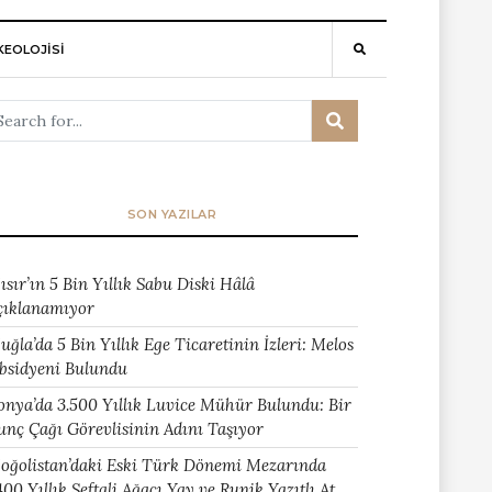
EOLOJİSİ
SON YAZILAR
ısır’ın 5 Bin Yıllık Sabu Diski Hâlâ
çıklanamıyor
uğla’da 5 Bin Yıllık Ege Ticaretinin İzleri: Melos
bsidyeni Bulundu
onya’da 3.500 Yıllık Luvice Mühür Bulundu: Bir
unç Çağı Görevlisinin Adını Taşıyor
oğolistan’daki Eski Türk Dönemi Mezarında
400 Yıllık Şeftali Ağacı Yay ve Runik Yazıtlı At