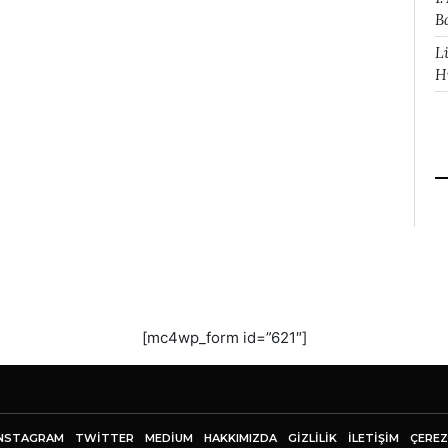
B
L
H
[mc4wp_form id=”621″]
NSTAGRAM
TWITTER
MEDIUM
HAKKIMIZDA
GİZLİLİK
İLETIŞIM
ÇEREZ